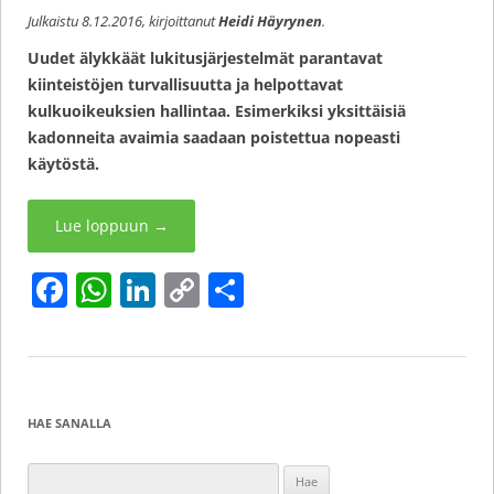
Julkaistu
8.12.2016
, kirjoittanut
Heidi Häyrynen
.
Uudet älykkäät lukitusjärjestelmät parantavat
kiinteistöjen turvallisuutta ja helpottavat
kulkuoikeuksien hallintaa. Esimerkiksi yksittäisiä
kadonneita avaimia saadaan poistettua nopeasti
käytöstä.
Lue loppuun
→
F
W
Li
C
S
a
h
n
o
h
c
at
k
p
ar
e
s
e
y
e
b
A
dI
Li
HAE SANALLA
o
p
n
n
Haku: