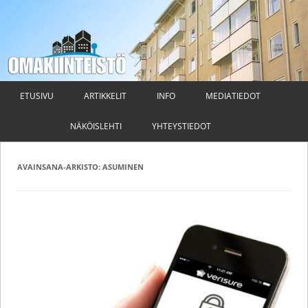
Omakiinteistö
Taloyhtiön hallituksen ja isännöitsijän ammattilehti
Siirry
sisältöön
ETUSIVU
ARTIKKELIT
INFO
MEDIATIEDOT
NÄKÖISLEHTI
YHTEYSTIEDOT
AVAINSANA-ARKISTO:
ASUMINEN