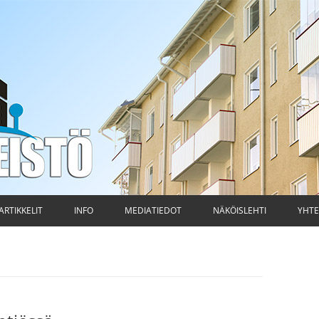
ti
Siirry
sisältöön
ARTIKKELIT
INFO
MEDIATIEDOT
NÄKÖISLEHTI
YHTE