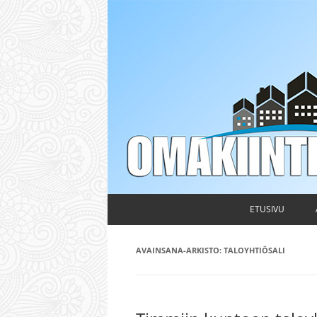
Taloyhtiön hallituksen ja isännöitsijän ammattileh
Omakiinteistö
ETUSIVU
AVAINSANA-ARKISTO:
TALOYHTIÖSALI