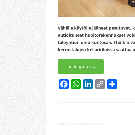
Vähälle käytölle jääneet pesutuvat,
autioituneet huoltorakennukset void
taloyhtiön oma kuntosali. Etenkin v
kerrostalojen kellaritiloissa saattaa
Lue loppuun
→
F
W
Li
C
S
a
h
n
o
h
c
at
k
p
ar
e
s
e
y
e
b
A
dI
Li
Voimanlähteenä WordPress
o
p
n
n