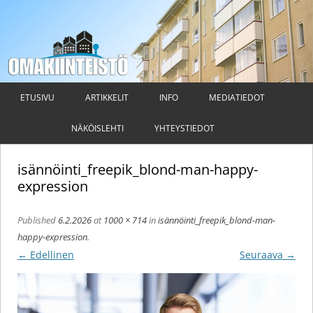
Omakiinteistö
Taloyhtiön hallituksen ja isännöitsijän ammattilehti
Siirry
sisältöön
ETUSIVU
ARTIKKELIT
INFO
MEDIATIEDOT
NÄKÖISLEHTI
YHTEYSTIEDOT
isännöinti_freepik_blond-man-happy-
expression
Published
6.2.2026
at
1000 × 714
in
isännöinti_freepik_blond-man-
happy-expression
.
← Edellinen
Seuraava →