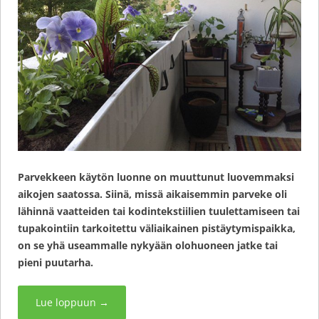
Parvekkeen käytön luonne on muuttunut luovemmaksi
aikojen saatossa. Siinä, missä aikaisemmin parveke oli
lähinnä vaatteiden tai kodintekstiilien tuulettamiseen tai
tupakointiin tarkoitettu väliaikainen pistäytymispaikka,
on se yhä useammalle nykyään olohuoneen jatke tai
pieni puutarha.
Lue loppuun
→