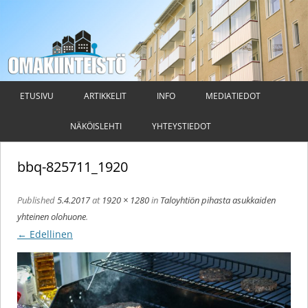
Omakiinteistö
Taloyhtiön hallituksen ja isännöitsijän ammattilehti
Siirry
sisältöön
ETUSIVU
ARTIKKELIT
INFO
MEDIATIEDOT
NÄKÖISLEHTI
YHTEYSTIEDOT
bbq-825711_1920
Published
5.4.2017
at
1920 × 1280
in
Taloyhtiön pihasta asukkaiden
yhteinen olohuone
.
← Edellinen