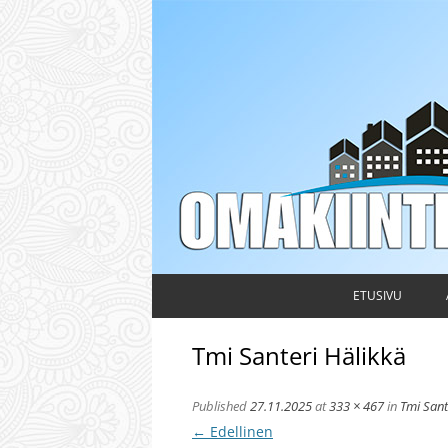
Taloyhtiön hallituksen ja isännöitsijän ammattileh
Omakiinteistö
ETUSIVU
Tmi Santeri Hälikkä
Published
27.11.2025
at
333 × 467
in
Tmi Sante
← Edellinen