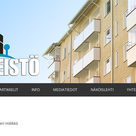
ti
Siirry
sisältöön
ARTIKKELIT
INFO
MEDIATIEDOT
NÄKÖISLEHTI
YHTE
ri Hälikkä
.