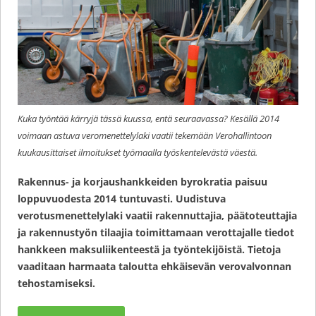
Kuka työntää kärryjä tässä kuussa, entä seuraavassa? Kesällä 2014
voimaan astuva veromenettelylaki vaatii tekemään Verohallintoon
kuukausittaiset ilmoitukset työmaalla työskentelevästä väestä.
Rakennus- ja korjaushankkeiden byrokratia paisuu
loppuvuodesta 2014 tuntuvasti. Uudistuva
verotusmenettelylaki vaatii rakennuttajia, päätoteuttajia
ja rakennustyön tilaajia toimittamaan verottajalle tiedot
hankkeen maksuliikenteestä ja työntekijöistä. Tietoja
vaaditaan harmaata taloutta ehkäisevän verovalvonnan
tehostamiseksi.