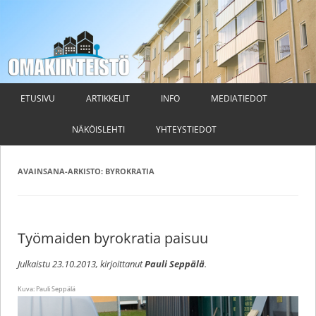
Omakiinteistö
Taloyhtiön hallituksen ja isännöitsijän ammattilehti
Siirry
sisältöön
ETUSIVU
ARTIKKELIT
INFO
MEDIATIEDOT
NÄKÖISLEHTI
YHTEYSTIEDOT
AVAINSANA-ARKISTO:
BYROKRATIA
Työmaiden byrokratia paisuu
Julkaistu
23.10.2013
, kirjoittanut
Pauli Seppälä
.
Kuva: Pauli Seppälä