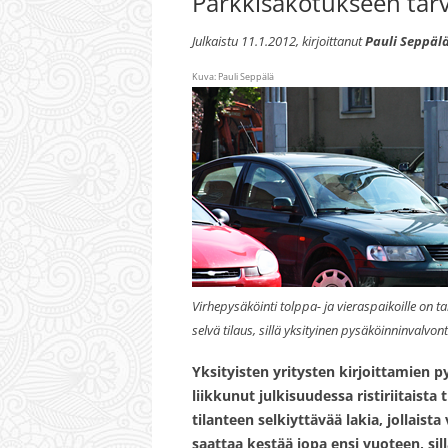
Parkkisakotukseen tarvi
Julkaistu
11.1.2012
, kirjoittanut
Pauli Seppäl
Kuva: Pauli Seppälä
Virhepysäköinti tolppa- ja vieraspaikoille on t
selvä tilaus, sillä yksityinen pysäköinninvalvon
Yksityisten yritysten kirjoittamien
liikkunut julkisuudessa ristiriitaist
tilanteen selkiyttävää lakia, jollaist
saattaa kestää jopa ensi vuoteen, sill