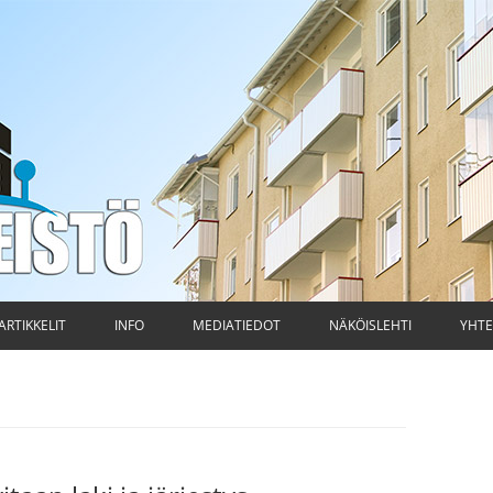
ti
Siirry
sisältöön
ARTIKKELIT
INFO
MEDIATIEDOT
NÄKÖISLEHTI
YHTE