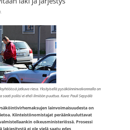
taan laki ja järjestys
ä
.
aloyhtiöissä jatkuva riesa. Yksityisellä pysäköinninvalvonnalla on
ta saati poliisi ei ehdi ilmiöön puuttua. Kuva: Pauli Seppälä
 pysäköintivirhemaksujen lainvoimaisuudesta on
a tietoa. Kiinteistönomistajat peräänkuuluttavat
a valmistellaankin oikeusministeriössä. Prosessi
ä lakiesitystä ei ole vielä saatu edes