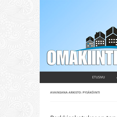
Taloyhtiön hallituksen ja isännöitsijän ammattileh
Omakiinteistö
ETUSIVU
AVAINSANA-ARKISTO:
PYSÄKÖINTI