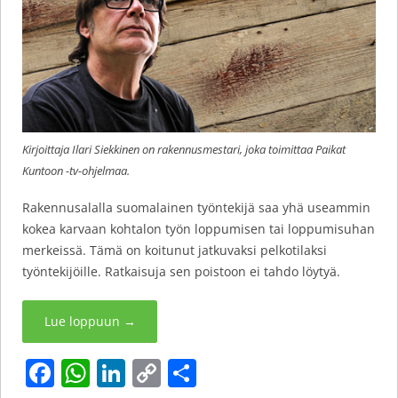
Kirjoittaja Ilari Siekkinen on rakennusmestari, joka toimittaa Paikat
Kuntoon -tv-ohjelmaa.
Rakennusalalla suomalainen työntekijä saa yhä useammin
kokea karvaan kohtalon työn loppumisen tai loppumisuhan
merkeissä. Tämä on koitunut jatkuvaksi pelkotilaksi
työntekijöille. Ratkaisuja sen poistoon ei tahdo löytyä.
Lue loppuun
→
F
W
Li
C
S