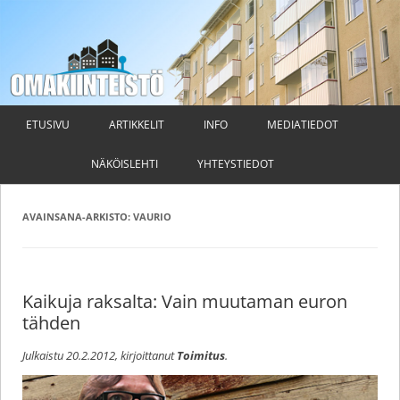
Omakiinteistö
Taloyhtiön hallituksen ja isännöitsijän ammattilehti
Siirry
sisältöön
ETUSIVU
ARTIKKELIT
INFO
MEDIATIEDOT
NÄKÖISLEHTI
YHTEYSTIEDOT
AVAINSANA-ARKISTO:
VAURIO
Kaikuja raksalta: Vain muutaman euron
tähden
Julkaistu
20.2.2012
, kirjoittanut
Toimitus
.