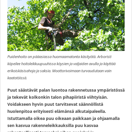
Puidenhoito on pääasiassa huomaamatonta käsityötä. Arboristi
kiipeilee hoitoleikkuupuuhissa köysien ja valjaiden avulla ja käyttää
erikoiskäsisahoja ja saksia. Moottorivoimaan turvaudutaan vain
kaatotöissä.
Puut säästävät palan luontoa rakennetussa ympäristössä
ja tekevät kolkonkin talon pihapiiristä viihtyisän.
Voidakseen hyvin puut tarvitsevat säännöllistä
huolenpitoa erityisesti elämänsä alkutaipaleella.
Istuttamalla oikea puu oikeaan paikkaan ja ohjaamalla
sen kasvua rakenneleikkauksilla puu kasvaa