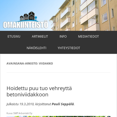
Omakiinteistö
Taloyhtiön hallituksen ja isännöitsijän ammattilehti
Siirry
sisältöön
ETUSIVU
ARTIKKELIT
INFO
MEDIATIEDOT
NÄKÖISLEHTI
YHTEYSTIEDOT
AVAINSANA-ARKISTO:
VIIDAKKO
Hoidettu puu tuo vehreyttä
betoniviidakkoon
Julkaistu
19.3.2010
, kirjoittanut
Pauli Seppälä
.
Kuva: SMP Arboristit Oy