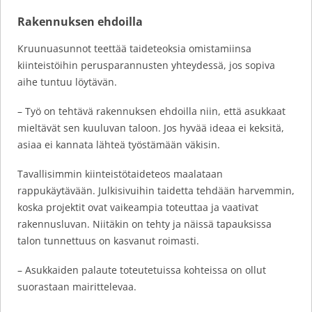
Rakennuksen ehdoilla
Kruunuasunnot teettää taideteoksia omistamiinsa
kiinteistöihin perusparannusten yhteydessä, jos sopiva
aihe tuntuu löytävän.
– Työ on tehtävä rakennuksen ehdoilla niin, että asukkaat
mieltävät sen kuuluvan taloon. Jos hyvää ideaa ei keksitä,
asiaa ei kannata lähteä työstämään väkisin.
Tavallisimmin kiinteistötaideteos maalataan
rappukäytävään. Julkisivuihin taidetta tehdään harvemmin,
koska projektit ovat vaikeampia toteuttaa ja vaativat
rakennusluvan. Niitäkin on tehty ja näissä tapauksissa
talon tunnettuus on kasvanut roimasti.
– Asukkaiden palaute toteutetuissa kohteissa on ollut
suorastaan mairittelevaa.