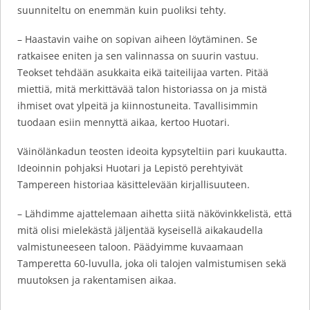
suunniteltu on enemmän kuin puoliksi tehty.
– Haastavin vaihe on sopivan aiheen löytäminen. Se
ratkaisee eniten ja sen valinnassa on suurin vastuu.
Teokset tehdään asukkaita eikä taiteilijaa varten. Pitää
miettiä, mitä merkittävää talon historiassa on ja mistä
ihmiset ovat ylpeitä ja kiinnostuneita. Tavallisimmin
tuodaan esiin mennyttä aikaa, kertoo Huotari.
Väinölänkadun teosten ideoita kypsyteltiin pari kuukautta.
Ideoinnin pohjaksi Huotari ja Lepistö perehtyivät
Tampereen historiaa käsittelevään kirjallisuuteen.
– Lähdimme ajattelemaan aihetta siitä näkövinkkelistä, että
mitä olisi mielekästä jäljentää kyseisellä aikakaudella
valmistuneeseen taloon. Päädyimme kuvaamaan
Tamperetta 60-luvulla, joka oli talojen valmistumisen sekä
muutoksen ja rakentamisen aikaa.