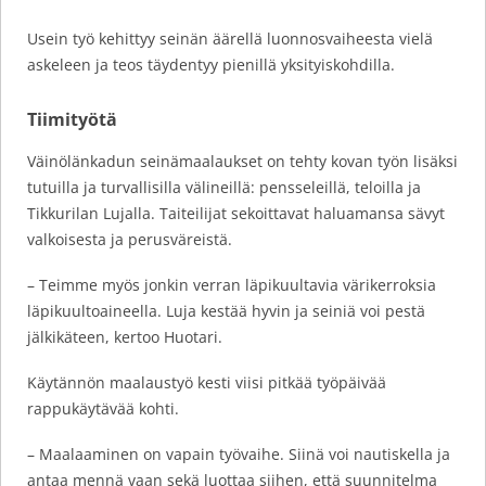
Usein työ kehittyy seinän äärellä luonnosvaiheesta vielä
askeleen ja teos täydentyy pienillä yksityiskohdilla.
Tiimityötä
Väinölänkadun seinämaalaukset on tehty kovan työn lisäksi
tutuilla ja turvallisilla välineillä: pensseleillä, teloilla ja
Tikkurilan Lujalla. Taiteilijat sekoittavat haluamansa sävyt
valkoisesta ja perusväreistä.
– Teimme myös jonkin verran läpikuultavia värikerroksia
läpikuultoaineella. Luja kestää hyvin ja seiniä voi pestä
jälkikäteen, kertoo Huotari.
Käytännön maalaustyö kesti viisi pitkää työpäivää
rappukäytävää kohti.
– Maalaaminen on vapain työvaihe. Siinä voi nautiskella ja
antaa mennä vaan sekä luottaa siihen, että suunnitelma