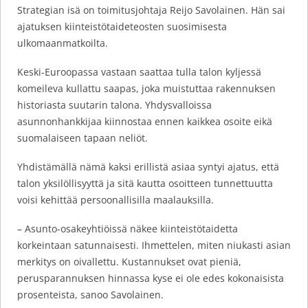
Strategian isä on toimitusjohtaja Reijo Savolainen. Hän sai
ajatuksen kiinteistötaideteosten suosimisesta
ulkomaanmatkoilta.
Keski-Euroopassa vastaan saattaa tulla talon kyljessä
komeileva kullattu saapas, joka muistuttaa rakennuksen
historiasta suutarin talona. Yhdysvalloissa
asunnonhankkijaa kiinnostaa ennen kaikkea osoite eikä
suomalaiseen tapaan neliöt.
Yhdistämällä nämä kaksi erillistä asiaa syntyi ajatus, että
talon yksilöllisyyttä ja sitä kautta osoitteen tunnettuutta
voisi kehittää persoonallisilla maalauksilla.
– Asunto-osakeyhtiöissä näkee kiinteistötaidetta
korkeintaan satunnaisesti. Ihmettelen, miten niukasti asian
merkitys on oivallettu. Kustannukset ovat pieniä,
perusparannuksen hinnassa kyse ei ole edes kokonaisista
prosenteista, sanoo Savolainen.