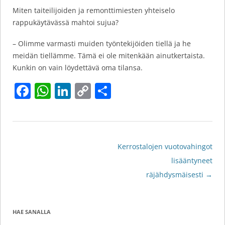
Miten taiteilijoiden ja remonttimiesten yhteiselo
rappukäytävässä mahtoi sujua?
– Olimme varmasti muiden työntekijöiden tiellä ja he
meidän tiellämme. Tämä ei ole mitenkään ainutkertaista.
Kunkin on vain löydettävä oma tilansa.
F
W
Li
C
S
a
h
n
o
h
c
at
k
p
ar
e
s
e
y
e
Artikkelien
Kerrostalojen vuotovahingot
b
A
dI
Li
selaus
lisääntyneet
o
p
n
n
räjähdysmäisesti
→
o
p
k
k
HAE SANALLA