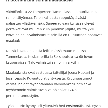
Väinölänkatu 22 Tampereen Tammelassa on puolivalmis
remonttityömaa. Talon kahdesta rappukäytävästä
paljastuu yllättävä näky. Saneerauksen kynsissä olevat
portaikot ovat muuten kuin pommin jäljiltä, mutta yksi
työvaihe on jo valmistunut: seinillä on uutuuttaan hohtavat
maalaukset.
Niissä kuvataan lapsia leikkimässä muun muassa
Tammelassa, Keskustorilla ja Sorsapuistossa 60-luvun
kaupungissa. Talo valmistui samoihin aikoihin.
Maalauksista ovat vastuussa taiteilijat Joona Huotari ja
Jussi Lepistö Kuvantuojat-yrityksestä. Kruunuasunnot
värväsi heidät täydentämään Väinölänkatu 22:n sekä
myöhemmin valmistuvan Väinölänkatu 24:n
perusparannustyön.
Työn suurin kynnys oli ylitettävä heti ensimmäiseksi. Hyvin