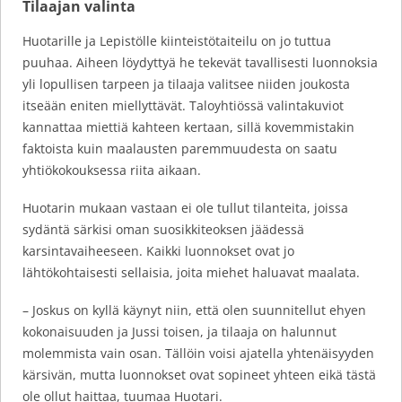
Tilaajan valinta
Huotarille ja Lepistölle kiinteistötaiteilu on jo tuttua
puuhaa. Aiheen löydyttyä he tekevät tavallisesti luonnoksia
yli lopullisen tarpeen ja tilaaja valitsee niiden joukosta
itseään eniten miellyttävät. Taloyhtiössä valintakuviot
kannattaa miettiä kahteen kertaan, sillä kovemmistakin
faktoista kuin maalausten paremmuudesta on saatu
yhtiökokouksessa riita aikaan.
Huotarin mukaan vastaan ei ole tullut tilanteita, joissa
sydäntä särkisi oman suosikkiteoksen jäädessä
karsintavaiheeseen. Kaikki luonnokset ovat jo
lähtökohtaisesti sellaisia, joita miehet haluavat maalata.
– Joskus on kyllä käynyt niin, että olen suunnitellut ehyen
kokonaisuuden ja Jussi toisen, ja tilaaja on halunnut
molemmista vain osan. Tällöin voisi ajatella yhtenäisyyden
kärsivän, mutta luonnokset ovat sopineet yhteen eikä tästä
ole ollut haittaa, tuumaa Huotari.