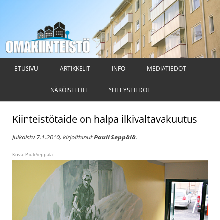
Omakiinteistö
Taloyhtiön hallituksen ja isännöitsijän ammattilehti
Siirry
sisältöön
ETUSIVU
ARTIKKELIT
INFO
MEDIATIEDOT
NÄKÖISLEHTI
YHTEYSTIEDOT
Kiinteistötaide on halpa ilkivaltavakuutus
Julkaistu
7.1.2010
, kirjoittanut
Pauli Seppälä
.
Kuva: Pauli Seppälä