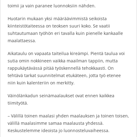
toimii ja vain paranee luonnoksiin nähden.
Huotarin mukaan yksi määräävimmistä seikoista
kiinteistötaiteessa on teoksen suuri koko. Se vaatii
suhtautumaan työhön eri tavalla kuin pienelle kankaalle
maalattaessa.
Aikataulu on vapaata taiteilua kireämpi. Pientä taulua voi
sutia omin nokkineen vaikka maailman tappiin, mutta
rappukäytävässä pitää työskennellä tehokkaasti. On
tehtävä tarkat suunnitelmat etukäteen, jotta työ etenee
niin kuin kalenteriin on merkitty.
Väinölänkadun seinämaalaukset ovat ennen kaikkea
tiimityötä.
– Välillä toinen maalasi yhden maalauksen ja toinen toisen,
välillä maalasimme samaa maalausta yhdessä.
Keskustelemme ideoista jo luonnosteluvaiheessa.