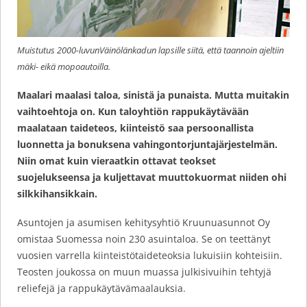
Muistutus 2000-luvunVäinölänkadun lapsille siitä, että taannoin ajeltiin
mäki- eikä mopoautoilla.
Maalari maalasi taloa, sinistä ja punaista. Mutta muitakin
vaihtoehtoja on. Kun taloyhtiön rappukäytävään
maalataan taideteos, kiinteistö saa persoonallista
luonnetta ja bonuksena vahingontorjuntajärjestelmän.
Niin omat kuin vieraatkin ottavat teokset
suojelukseensa ja kuljettavat muuttokuormat niiden ohi
silkkihansikkain.
Asuntojen ja asumisen kehitysyhtiö Kruunuasunnot Oy
omistaa Suomessa noin 230 asuintaloa. Se on teettänyt
vuosien varrella kiinteistötaideteoksia lukuisiin kohteisiin.
Teosten joukossa on muun muassa julkisivuihin tehtyjä
reliefejä ja rappukäytävämaalauksia.