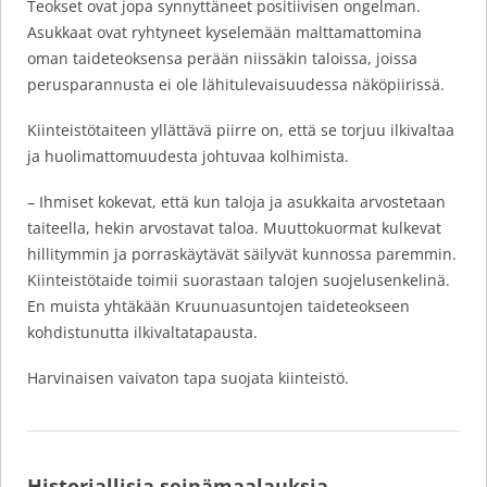
Teokset ovat jopa synnyttäneet positiivisen ongelman.
Asukkaat ovat ryhtyneet kyselemään malttamattomina
oman taideteoksensa perään niissäkin taloissa, joissa
perusparannusta ei ole lähitulevaisuudessa näköpiirissä.
Kiinteistötaiteen yllättävä piirre on, että se torjuu ilkivaltaa
ja huolimattomuudesta johtuvaa kolhimista.
– Ihmiset kokevat, että kun taloja ja asukkaita arvostetaan
taiteella, hekin arvostavat taloa. Muuttokuormat kulkevat
hillitymmin ja porraskäytävät säilyvät kunnossa paremmin.
Kiinteistötaide toimii suorastaan talojen suojelusenkelinä.
En muista yhtäkään Kruunuasuntojen taideteokseen
kohdistunutta ilkivaltatapausta.
Harvinaisen vaivaton tapa suojata kiinteistö.
Historiallisia seinämaalauksia