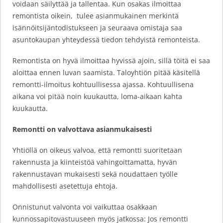
voidaan säilyttää ja tallentaa. Kun osakas ilmoittaa
remontista oikein, tulee asianmukainen merkintä
isännöitsijäntodistukseen ja seuraava omistaja saa
asuntokaupan yhteydessä tiedon tehdyistä remonteista.
Remontista on hyvä ilmoittaa hyvissä ajoin, sillä töitä ei saa
aloittaa ennen luvan saamista. Taloyhtiön pitää käsitellä
remontti-ilmoitus kohtuullisessa ajassa. Kohtuullisena
aikana voi pitää noin kuukautta, loma-aikaan kahta
kuukautta.
Remontti on valvottava asianmukaisesti
Yhtiöllä on oikeus valvoa, että remontti suoritetaan
rakennusta ja kiinteistöä vahingoittamatta, hyvän
rakennustavan mukaisesti sekä noudattaen työlle
mahdollisesti asetettuja ehtoja.
Onnistunut valvonta voi vaikuttaa osakkaan
kunnossapitovastuuseen myös jatkossa: Jos remontti