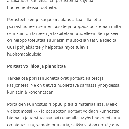
aikakauden kohteissa on perusteltua käyttää
liuoteohenteisia tuotteita.
Perusteellisempi korjausmaalaus alkaa sillä, että
porrashuoneen seinien tasoite ja rappaus poistetaan niiltä
osin kuin on tarpeen ja tasoitetaan uudelleen. Sen jälkeen
on helppo toteuttaa suuriakin muutoksia vaativia ideoita.
Uusi pohjakäsittely helpottaa myös tulevia
huoltomaalauksia.
Portaat voi hioa ja pinnoittaa
Tärkeä osa porrashuonetta ovat portaat, kaiteet ja
käsijohteet. Ne on tietysti huollettava samassa yhteydessä,
kun seiniä kohennetaan.
Portaiden kunnostus riippuu pitkälti materiaalista. Melko
yleiset mosaiikki- ja pesubetoniportaat voidaan kunnostaa
hiomalla ja tarvittaessa paikkaamalla. Myös linoleumilattia
on hiottavissa, samoin puulattia, vaikka sitä onkin käytetty