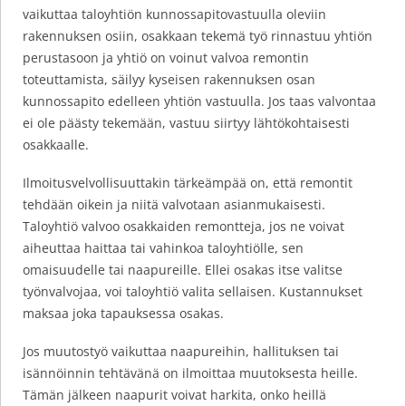
vaikuttaa taloyhtiön kunnossapitovastuulla oleviin
rakennuksen osiin, osakkaan tekemä työ rinnastuu yhtiön
perustasoon ja yhtiö on voinut valvoa remontin
toteuttamista, säilyy kyseisen rakennuksen osan
kunnossapito edelleen yhtiön vastuulla. Jos taas valvontaa
ei ole päästy tekemään, vastuu siirtyy lähtökohtaisesti
osakkaalle.
Ilmoitusvelvollisuuttakin tärkeämpää on, että remontit
tehdään oikein ja niitä valvotaan asianmukaisesti.
Taloyhtiö valvoo osakkaiden remontteja, jos ne voivat
aiheuttaa haittaa tai vahinkoa taloyhtiölle, sen
omaisuudelle tai naapureille. Ellei osakas itse valitse
työnvalvojaa, voi taloyhtiö valita sellaisen. Kustannukset
maksaa joka tapauksessa osakas.
Jos muutostyö vaikuttaa naapureihin, hallituksen tai
isännöinnin tehtävänä on ilmoittaa muutoksesta heille.
Tämän jälkeen naapurit voivat harkita, onko heillä