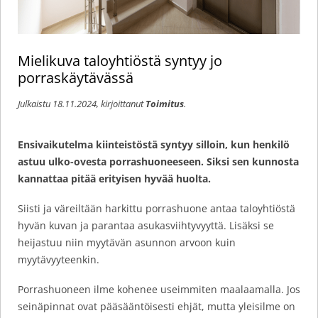
Mielikuva taloyhtiöstä syntyy jo
porraskäytävässä
Julkaistu
18.11.2024
, kirjoittanut
Toimitus
.
Ensivaikutelma kiinteistöstä syntyy silloin, kun henkilö
astuu ulko-ovesta porrashuoneeseen. Siksi sen kunnosta
kannattaa pitää erityisen hyvää huolta.
Siisti ja väreiltään harkittu porrashuone antaa taloyhtiöstä
hyvän kuvan ja parantaa asukasviihtyvyyttä. Lisäksi se
heijastuu niin myytävän asunnon arvoon kuin
myytävyyteenkin.
Porrashuoneen ilme kohenee useimmiten maalaamalla. Jos
seinäpinnat ovat pääsääntöisesti ehjät, mutta yleisilme on