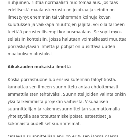
nuhjuinen, riittää normaalisti huoltomaalaus. Jos taas
edellisestä maalauskerrasta on jo aikaa ja seiniin on
ilmestynyt enemmän tai vähemmän kolhuja kovan
kulutuksen ja vaikkapa muuttojen jäljiltä, voi olla tarpeen
teettää perusteellisempi korjausmaalaus. Se sopii myös
sellaisiin kohteisiin, joissa halutaan voimakkaasti muuttaa
porraskäytävän ilmettä ja pohjat on uusittava uuden
maalauksen alustaksi.
Aikakauden mukaista ilmettä
Koska porrashuone luo ensivaikutelman taloyhtiöstä,
kannattaa sen ilmeen suunnittelu antaa ehdottomasti
ammattilaisten tehtäväksi. Suunnittelijoiden valinta onkin
yksi tärkeimmistä projektin vaiheista. Visuaalisen
suunnittelijan ja rakennesuunnittelijan saumattomalla
yhteistyöllä saa toteuttamiskelpoiset, esteettiset ja
kokonaistaloudelliset suunnitelmat.
Osaavan suunnittelijan apu on erityisen isossa osassa