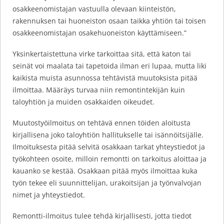
osakkeenomistajan vastuulla olevaan kiinteistön,
rakennuksen tai huoneiston osaan taikka yhtiön tai toisen
osakkeenomistajan osakehuoneiston käyttämiseen.”
Yksinkertaistettuna virke tarkoittaa sitä, että katon tai
seinät voi maalata tai tapetoida ilman eri lupaa, mutta liki
kaikista muista asunnossa tehtävistä muutoksista pitää
ilmoittaa. Määräys turvaa niin remontintekijän kuin
taloyhtiön ja muiden osakkaiden oikeudet.
Muutostyöilmoitus on tehtävä ennen töiden aloitusta
kirjallisena joko taloyhtiön hallitukselle tai isännöitsijälle.
Ilmoituksesta pitää selvitä osakkaan tarkat yhteystiedot ja
työkohteen osoite, milloin remontti on tarkoitus aloittaa ja
kauanko se kestää. Osakkaan pitää myös ilmoittaa kuka
työn tekee eli suunnittelijan, urakoitsijan ja työnvalvojan
nimet ja yhteystiedot.
Remontti-ilmoitus tulee tehdä kirjallisesti, jotta tiedot