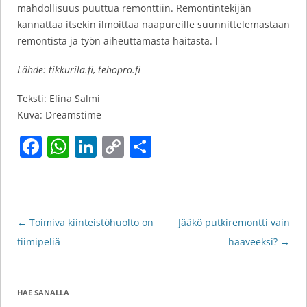
mahdollisuus puuttua remonttiin. Remontintekijän
kannattaa itsekin ilmoittaa naapureille suunnittelemastaan
remontista ja työn aiheuttamasta haitasta. l
Lähde: tikkurila.fi, tehopro.fi
Teksti: Elina Salmi
Kuva: Dreamstime
F
W
Li
C
S
a
h
n
o
h
c
at
k
p
ar
e
s
e
y
e
Artikkelien
←
Toimiva kiinteistöhuolto on
Jääkö putkiremontti vain
b
A
dI
Li
selaus
tiimipeliä
haaveeksi?
→
o
p
n
n
o
p
k
k
HAE SANALLA