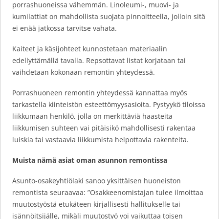
porrashuoneissa vähemmän. Linoleumi-, muovi- ja
kumilattiat on mahdollista suojata pinnoitteella, jolloin sitä
ei enää jatkossa tarvitse vahata.
Kaiteet ja käsijohteet kunnostetaan materiaalin
edellyttämällä tavalla. Repsottavat listat korjataan tai
vaihdetaan kokonaan remontin yhteydessä.
Porrashuoneen remontin yhteydessä kannattaa myös
tarkastella kiinteistön esteettömyysasioita. Pystyykö tiloissa
liikkumaan henkilö, jolla on merkittäviä haasteita
liikkumisen suhteen vai pitäisikö mahdollisesti rakentaa
luiskia tai vastaavia liikkumista helpottavia rakenteita.
Muista nämä asiat oman asunnon remontissa
Asunto-osakeyhtiölaki sanoo yksittäisen huoneiston
remontista seuraavaa: ”Osakkeenomistajan tulee ilmoittaa
muutostyöstä etukäteen kirjallisesti hallitukselle tai
isännöitsijälle, mikäli muutostyö voi vaikuttaa toisen