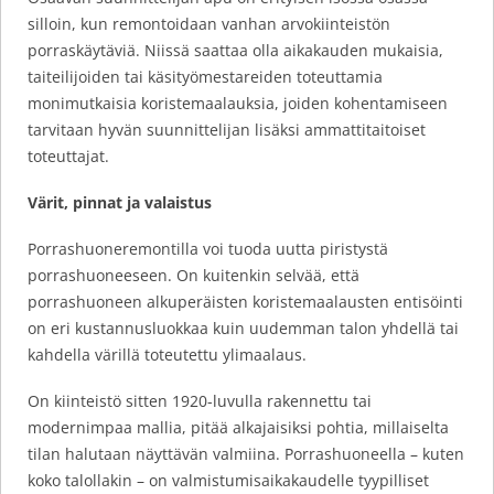
silloin, kun remontoidaan vanhan arvokiinteistön
porraskäytäviä. Niissä saattaa olla aikakauden mukaisia,
taiteilijoiden tai käsityömestareiden toteuttamia
monimutkaisia koristemaalauksia, joiden kohentamiseen
tarvitaan hyvän suunnittelijan lisäksi ammattitaitoiset
toteuttajat.
Värit, pinnat ja valaistus
Porrashuoneremontilla voi tuoda uutta piristystä
porrashuoneeseen. On kuitenkin selvää, että
porrashuoneen alkuperäisten koristemaalausten entisöinti
on eri kustannusluokkaa kuin uudemman talon yhdellä tai
kahdella värillä toteutettu ylimaalaus.
On kiinteistö sitten 1920-luvulla rakennettu tai
modernimpaa mallia, pitää alkajaisiksi pohtia, millaiselta
tilan halutaan näyttävän valmiina. Porrashuoneella – kuten
koko talollakin – on valmistumisaikakaudelle tyypilliset