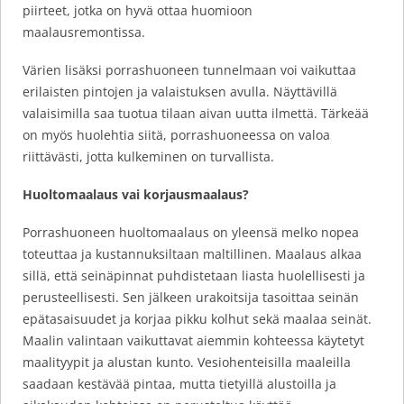
piirteet, jotka on hyvä ottaa huomioon
maalausremontissa.
Värien lisäksi porrashuoneen tunnelmaan voi vaikuttaa
erilaisten pintojen ja valaistuksen avulla. Näyttävillä
valaisimilla saa tuotua tilaan aivan uutta ilmettä. Tärkeää
on myös huolehtia siitä, porrashuoneessa on valoa
riittävästi, jotta kulkeminen on turvallista.
Huoltomaalaus vai korjausmaalaus?
Porrashuoneen huoltomaalaus on yleensä melko nopea
toteuttaa ja kustannuksiltaan maltillinen. Maalaus alkaa
sillä, että seinäpinnat puhdistetaan liasta huolellisesti ja
perusteellisesti. Sen jälkeen urakoitsija tasoittaa seinän
epätasaisuudet ja korjaa pikku kolhut sekä maalaa seinät.
Maalin valintaan vaikuttavat aiemmin kohteessa käytetyt
maalityypit ja alustan kunto. Vesiohenteisilla maaleilla
saadaan kestävää pintaa, mutta tietyillä alustoilla ja