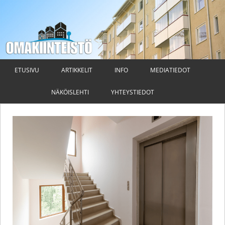
Omakiinteistö
Taloyhtiön hallituksen ja isännöitsijän ammattilehti
Siirry
sisältöön
ETUSIVU
ARTIKKELIT
INFO
MEDIATIEDOT
NÄKÖISLEHTI
YHTEYSTIEDOT