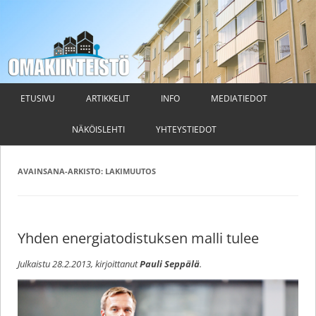
Omakiinteistö
Taloyhtiön hallituksen ja isännöitsijän ammattilehti
Siirry
sisältöön
ETUSIVU
ARTIKKELIT
INFO
MEDIATIEDOT
NÄKÖISLEHTI
YHTEYSTIEDOT
AVAINSANA-ARKISTO:
LAKIMUUTOS
Yhden energiatodistuksen malli tulee
Julkaistu
28.2.2013
, kirjoittanut
Pauli Seppälä
.