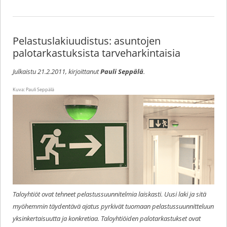
a
h
n
o
h
c
at
k
p
ar
e
s
e
y
e
Pelastuslakiuudistus: asuntojen
b
A
dI
Li
palotarkastuksista tarveharkintaisia
o
p
n
n
Julkaistu
21.2.2011
, kirjoittanut
Pauli Seppälä
.
o
p
k
Kuva: Pauli Seppälä
k
Taloyhtiöt ovat tehneet pelastussuunnitelmia laiskasti. Uusi laki ja sitä
myöhemmin täydentävä ajatus pyrkivät tuomaan pelastussuunnitteluun
yksinkertaisuutta ja konkretiaa. Taloyhtiöiden palotarkastukset ovat