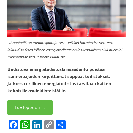
Isännöintiliiton toimitusjohtaja Tero Heikkilä harmittelee sitä, että
lakiuudistuksen jälkeen energiatodistus on laskennallinen eikä huomioi
rakennuksen toteutunutta kulutusta.
Uudistuva energiatodistuslainsäädäntö poistaa
isännöitsijöiden kirjoittamat suppeat todistukset.
Jatkossa erillinen energiatodistus tarvitaan kaiken
kokoisille asuinkiinteistöille.
Lue loppuun
→
F
W
Li
C
S