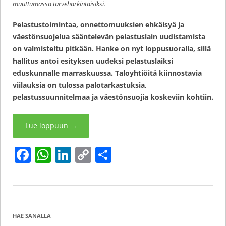
muuttumassa tarveharkintaisiksi.
Pelastustoimintaa, onnettomuuksien ehkäisyä ja
väestönsuojelua sääntelevän pelastuslain uudistamista
on valmisteltu pitkään. Hanke on nyt loppusuoralla, sillä
hallitus antoi esityksen uudeksi pelastuslaiksi
eduskunnalle marraskuussa. Taloyhtiöitä kiinnostavia
viilauksia on tulossa palotarkastuksia,
pelastussuunnitelmaa ja väestönsuojia koskeviin kohtiin.
Lue loppuun
→
F
W
Li
C
S
a
h
n
o
h
c
at
k
p
ar
e
s
e
y
e
b
A
dI
Li
HAE SANALLA