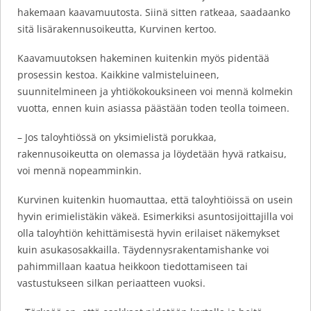
hakemaan kaavamuutosta. Siinä sitten ratkeaa, saadaanko
sitä lisärakennusoikeutta, Kurvinen kertoo.
Kaavamuutoksen hakeminen kuitenkin myös pidentää
prosessin kestoa. Kaikkine valmisteluineen,
suunnitelmineen ja yhtiökokouksineen voi mennä kolmekin
vuotta, ennen kuin asiassa päästään toden teolla toimeen.
– Jos taloyhtiössä on yksimielistä porukkaa,
rakennusoikeutta on olemassa ja löydetään hyvä ratkaisu,
voi mennä nopeamminkin.
Kurvinen kuitenkin huomauttaa, että taloyhtiöissä on usein
hyvin erimielistäkin väkeä. Esimerkiksi asuntosijoittajilla voi
olla taloyhtiön kehittämisestä hyvin erilaiset näkemykset
kuin asukasosakkailla. Täydennysrakentamishanke voi
pahimmillaan kaatua heikkoon tiedottamiseen tai
vastustukseen silkan periaatteen vuoksi.