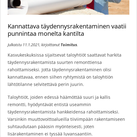
Kannattava täydennysrakentaminen vaatii
punnintaa monelta kantilta
Julkaistu
11.1.2021
, kirjoittanut
Toimitus
.
Kasvukeskuksissa sijaitsevat taloyhtiöt saattavat harkita
täydennysrakentamista suurten remonttiensa
rahoittamiseksi. Jotta täydennysrakentaminen olisi
kannattavaa, ennen siihen ryhtymistä on taloyhtiön
lähtötilanne selvitettävä perin juurin.
Taloyhtiöt, joiden edessä häämöttää suuri ja kallis
remontti, hyödyntävät entistä useammin
täydennysrakentamista hankkeidensa rahoittamiseksi.
Varsinkin muuttovoittoalueilla tiiviimpään rakentamiseen
suhtaudutaan pääosin myönteisesti, joten
lisärakentaminen ei tyssää luvansaantiin.