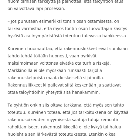
huomioimisen tärkeyttä ja painottaa, että taloyhtiön etua
on valvottava läpi prosessin.
– Jos puhutaan esimerkiksi tontin osan ostamisesta, on
tärkeä varmistaa, että myös tontin osan luovuttajan käsitys
hyvästä asuinympäristöstä toteutuu tulevassa hankkeessa.
Kurvinen huomauttaa, että rakennusliikkeet eivät suinkaan
tahdo tehdä töitään huonosti, vaan pyrkivät
maksimoimaan voittonsa eivätkä ota turhia riskejä.
Markkinoilla ei ole myöskään runsaasti tarjolla
rakennuskelpoista maata keskeisellä sijainnilla.
Rakennusliikkeet kilpailevat siitä keskenään ja saattavat
ottaa taloyhtiöihin yhteyttä sitä hanakammin.
Taloyhtiön onkin siis oltava tarkkana, että myös sen tahto
toteutuu. Kurvinen toteaa, että jos tarkoituksena on käyttää
rakennusoikeuden myymisestä saatuja tuloja remontin
rahoittamiseen, rakennusliikkeellä ei ole kykyä tai halua
huolehtia sen järkevästä toteutuksesta. Etenkin oikea