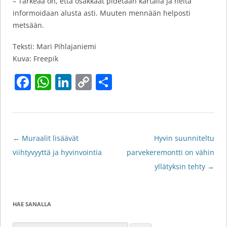
– Tärkeää on, että osakkaat pidetään kartalla ja heitä
informoidaan alusta asti. Muuten mennään helposti
metsään.
Teksti: Mari Pihlajaniemi
Kuva: Freepik
F
W
Li
C
S
a
h
n
o
h
c
at
k
p
ar
e
s
e
y
e
Artikkelien
←
Muraalit lisäävät
Hyvin suunniteltu
b
A
dI
Li
selaus
viihtyvyyttä ja hyvinvointia
parvekeremontti on vähin
o
p
n
n
yllätyksin tehty
→
o
p
k
k
HAE SANALLA