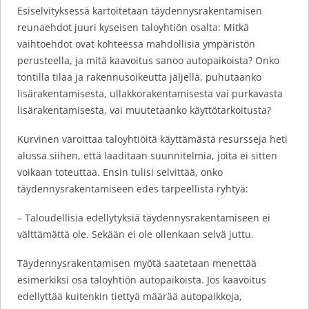
Esiselvityksessä kartoitetaan täydennysrakentamisen
reunaehdot juuri kyseisen taloyhtiön osalta: Mitkä
vaihtoehdot ovat kohteessa mahdollisia ympäristön
perusteella, ja mitä kaavoitus sanoo autopaikoista? Onko
tontilla tilaa ja rakennusoikeutta jäljellä, puhutaanko
lisärakentamisesta, ullakkorakentamisesta vai purkavasta
lisärakentamisesta, vai muutetaanko käyttötarkoitusta?
Kurvinen varoittaa taloyhtiöitä käyttämästä resursseja heti
alussa siihen, että laaditaan suunnitelmia, joita ei sitten
voikaan toteuttaa. Ensin tulisi selvittää, onko
täydennysrakentamiseen edes tarpeellista ryhtyä:
– Taloudellisia edellytyksiä täydennysrakentamiseen ei
välttämättä ole. Sekään ei ole ollenkaan selvä juttu.
Täydennysrakentamisen myötä saatetaan menettää
esimerkiksi osa taloyhtiön autopaikoista. Jos kaavoitus
edellyttää kuitenkin tiettyä määrää autopaikkoja,