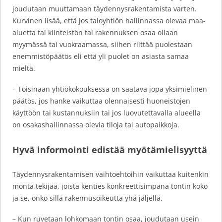
joudutaan muuttamaan täydennysrakentamista varten.
Kurvinen lisää, että jos taloyhtiön hallinnassa olevaa maa-
aluetta tai kiinteistön tai rakennuksen osaa ollaan
myymässä tai vuokraamassa, siihen riittää puolestaan
enemmistöpäätös eli että yli puolet on asiasta samaa
mieltä.
– Toisinaan yhtiökokouksessa on saatava jopa yksimielinen
päätös, jos hanke vaikuttaa olennaisesti huoneistojen
käyttöön tai kustannuksiin tai jos luovutettavalla alueella
on osakashallinnassa olevia tiloja tai autopaikkoja.
Hyvä informointi edistää myötämielisyyttä
Täydennysrakentamisen vaihtoehtoihin vaikuttaa kuitenkin
monta tekijää, joista kenties konkreettisimpana tontin koko
ja se, onko sillä rakennusoikeutta yhä jäljellä.
– Kun ruvetaan lohkomaan tontin osaa, joudutaan usein