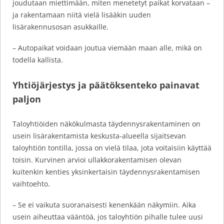
joudutaan miettimään, miten menetetyt paikat korvataan –
ja rakentamaan niitä vielä lisääkin uuden
lisärakennusosan asukkaille.
– Autopaikat voidaan joutua viemään maan alle, mikä on
todella kallista.
Yhtiöjärjestys ja päätöksenteko painavat
paljon
Taloyhtiöiden näkökulmasta täydennysrakentaminen on
usein lisärakentamista keskusta-alueella sijaitsevan
taloyhtiön tontilla, jossa on vielä tilaa, jota voitaisiin käyttää
toisin. Kurvinen arvioi ullakkorakentamisen olevan
kuitenkin kenties yksinkertaisin täydennysrakentamisen
vaihtoehto.
– Se ei vaikuta suoranaisesti kenenkään näkymiin. Aika
usein aiheuttaa vääntöä, jos taloyhtiön pihalle tulee uusi