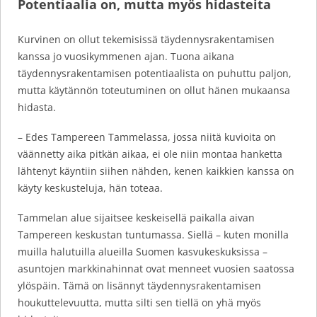
Potentiaalia on, mutta myös hidasteita
Kurvinen on ollut tekemisissä täydennysrakentamisen
kanssa jo vuosikymmenen ajan. Tuona aikana
täydennysrakentamisen potentiaalista on puhuttu paljon,
mutta käytännön toteutuminen on ollut hänen mukaansa
hidasta.
– Edes Tampereen Tammelassa, jossa niitä kuvioita on
väännetty aika pitkän aikaa, ei ole niin montaa hanketta
lähtenyt käyntiin siihen nähden, kenen kaikkien kanssa on
käyty keskusteluja, hän toteaa.
Tammelan alue sijaitsee keskeisellä paikalla aivan
Tampereen keskustan tuntumassa. Siellä – kuten monilla
muilla halutuilla alueilla Suomen kasvukeskuksissa –
asuntojen markkinahinnat ovat menneet vuosien saatossa
ylöspäin. Tämä on lisännyt täydennysrakentamisen
houkuttelevuutta, mutta silti sen tiellä on yhä myös