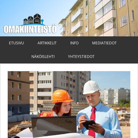
Omakiinteistö
Taloyhtiön hallituksen ja isännöitsijän ammattilehti
Siirry
sisältöön
ETUSIVU
ARTIKKELIT
INFO
MEDIATIEDOT
NÄKÖISLEHTI
YHTEYSTIEDOT