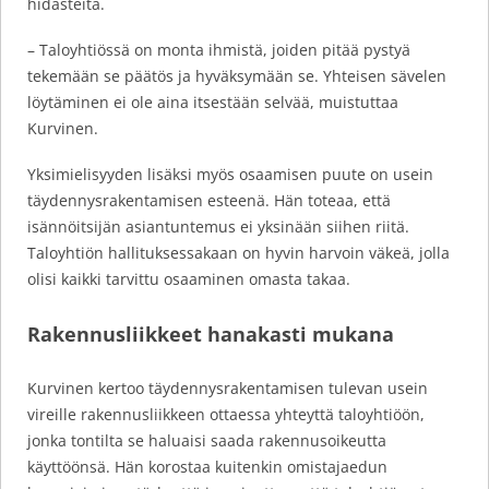
hidasteita.
– Taloyhtiössä on monta ihmistä, joiden pitää pystyä
tekemään se päätös ja hyväksymään se. Yhteisen sävelen
löytäminen ei ole aina itsestään selvää, muistuttaa
Kurvinen.
Yksimielisyyden lisäksi myös osaamisen puute on usein
täydennysrakentamisen esteenä. Hän toteaa, että
isännöitsijän asiantuntemus ei yksinään siihen riitä.
Taloyhtiön hallituksessakaan on hyvin harvoin väkeä, jolla
olisi kaikki tarvittu osaaminen omasta takaa.
Rakennusliikkeet hanakasti mukana
Kurvinen kertoo täydennysrakentamisen tulevan usein
vireille rakennusliikkeen ottaessa yhteyttä taloyhtiöön,
jonka tontilta se haluaisi saada rakennusoikeutta
käyttöönsä. Hän korostaa kuitenkin omistajaedun