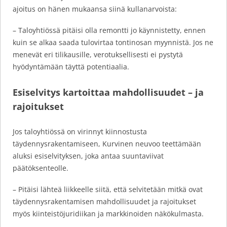
ajoitus on hänen mukaansa siinä kullanarvoista:
– Taloyhtiössä pitäisi olla remontti jo käynnistetty, ennen
kuin se alkaa saada tulovirtaa tontinosan myynnistä. Jos ne
menevät eri tilikausille, verotuksellisesti ei pystytä
hyödyntämään täyttä potentiaalia.
Esiselvitys kartoittaa mahdollisuudet – ja
rajoitukset
Jos taloyhtiössä on virinnyt kiinnostusta
täydennysrakentamiseen, Kurvinen neuvoo teettämään
aluksi esiselvityksen, joka antaa suuntaviivat
päätöksenteolle.
– Pitäisi lähteä liikkeelle siitä, että selvitetään mitkä ovat
täydennysrakentamisen mahdollisuudet ja rajoitukset
myös kiinteistöjuridiikan ja markkinoiden näkökulmasta.