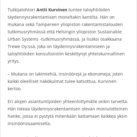
Tutkijatohtori
Antti Kurvinen
tuntee taloyhtiöiden
täydennysrakentamisen moneltakin kantilta. Hän on
mukana sekä Tampereen yliopiston rakentamistalouden
tutkimusryhmässä että Helsingin yliopiston Sustainable
Urban Systems -tutkimusryhmässä, ja lisäksi osakkaana
Trewe Oy:ssä, joka on täydennysrakentamiseen ja
taloyhtiöiden konsultointiin keskittynyt yhteiskunnallinen
yritys.
– Mukana on lakimiehiä, insinöörejä ja ekonomeja, joten
kaikki oleelliset näkökulmat tulee katsottua, Kurvinen
kertoo.
Eri alojen asiantuntijoiden yhteenliittymälle onkin tarvetta.
Hän toteaa täydennysrakentamisen olevan moniulotteinen
hanke, jossa ei pystytä mitenkään kattamaan kaikkea yksin
insinööriosaamisella.