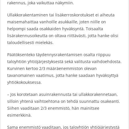
rakennus, joka vaikuttaa näkymiin.
Ullakkorakentaminen tai lisäkerroskorotukset ei aiheuta
maisemahaittaa vanhoille asukkaille, joten niille on
helpompi saada osakkaiden hyväksyntä. Toisaalta
lisärakennusoikeutta on oltava riittävästi, jotta hanke olisi
taloudellisesti mielekäs.
Päätöksenteko täydennysrakentamisen osalta riippuu
taloyhtiön yhtiöjärjestyksestä sekä valitusta vaihdoehdosta.
Kurvinen kertoo 2/3 määräenemmiston olevan
tavanomainen vaatimus, jotta hanke saadaan hyväksyttyä
yhtiökokouksessa.
– Jos korotetaan asuinrakennusta tai ullakkorakennetaan,
silloin yhtenä vaihtoehtona on tehdä suunnattu osakeanti.
Siihen vaaditaan 2/3 enemmistö, hän mainitsee
esimerkkinä.
Sama enemmistö vaaditaan, jos taloyhtiön yhtiöjärjestystä