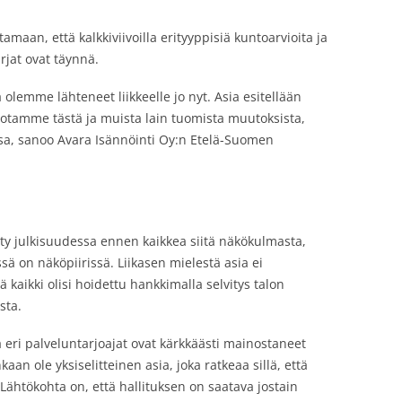
maan, että kalkkiviivoilla erityyppisiä kuntoarvioita ja
irjat ovat täynnä.
 olemme lähteneet liikkeelle jo nyt. Asia esitellään
dotamme tästä ja muista lain tuomista muutoksista,
issa, sanoo Avara Isännöinti Oy:n Etelä-Suomen
lty julkisuudessa ennen kaikkea siitä näkökulmasta,
sä on näköpiirissä. Liikasen mielestä asia ei
ä kaikki olisi hoidettu hankkimalla selvitys talon
sta.
ä eri palveluntarjoajat ovat kärkkäästi mainostaneet
aan ole yksiselitteinen asia, joka ratkeaa sillä, että
. Lähtökohta on, että hallituksen on saatava jostain