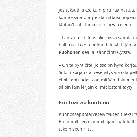
Jos tekstiä lukee kuin piru raamattua, 
kunnossapitotarpeista riittäisi nopeast
lähinnä valistuneeseen arvaukseen.
– Lainvalmisteluasiakirjoissa sanotaan 
hallitus ei ole toiminut lainsäätäjän
Ruohonen
Realia Isännöinti Oy:stä.
– On taloyhtiöitä, joissa on hyvä korjau
Silloin korjaustarveselvitys voi olla p
ei ole entuudestaan mitään dokumentaa
silloin lain kirjain ei mielestäni täyty.
Kuntoarvio kuntoon
Kunnossapitotarveselvityksen tueksi t
Hallinnollisen isännöitsijän saati hal
tekemiseen riitä.