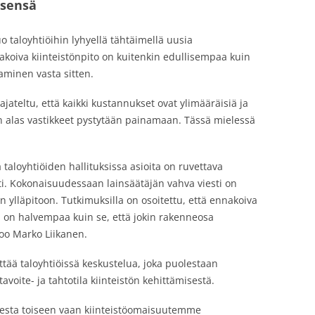
tsensä
 taloyhtiöihin lyhyellä tähtäimellä uusia
akoiva kiinteistönpito on kuitenkin edullisempaa kuin
aminen vasta sitten.
ajateltu, että kaikki kustannukset ovat ylimääräisiä ja
n alas vastikkeet pystytään painamaan. Tässä mielessä
taloyhtiöiden hallituksissa asioita on ruvettava
sti. Kokonaisuudessaan lainsäätäjän vahva viesti on
n ylläpitoon. Tutkimuksilla on osoitettu, että ennakoiva
 on halvempaa kuin se, että jokin rakenneosa
oo Marko Liikanen.
ättää taloyhtiöissä keskustelua, joka puolestaan
voite- ja tahtotila kiinteistön kehittämisestä.
odesta toiseen vaan kiinteistöomaisuutemme