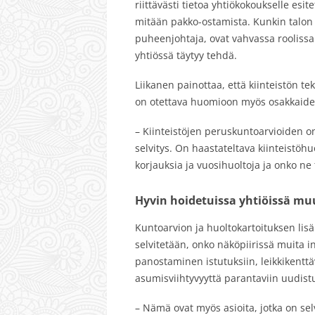
riittävästi tietoa yhtiökokoukselle es
mitään pakko-ostamista. Kunkin talon is
puheenjohtaja, ovat vahvassa roolissa 
yhtiössä täytyy tehdä.
Liikanen painottaa, että kiinteistön t
on otettava huomioon myös osakkaiden
– Kiinteistöjen peruskuntoarvioiden on 
selvitys. On haastateltava kiinteistöhu
korjauksia ja vuosihuoltoja ja onko ne
Hyvin hoidetuissa yhtiöissä mu
Kuntoarvion ja huoltokartoituksen lisäk
selvitetään, onko näköpiirissä muita i
panostaminen istutuksiin, leikkikenttäv
asumisviihtyvyyttä parantaviin uudistu
– Nämä ovat myös asioita, jotka on sel