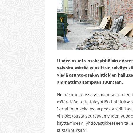
Uuden asunto-osakeyhtiölain odotetu
velvoite esittää vuosittain selvitys 
viedä asunto-osakeyhtiöiden hallussa
ammattimaisempaan suuntaan.
Heinäkuun alussa voimaan astuneen 
määrätään, että taloyhtiön hallitukse
”kirjallinen selvitys tarpeesta sellai
yhtiökokousta seuraavan viiden vuode
käyttämiseen, yhtiövastikkeeseen tai 
kustannuksiin”.