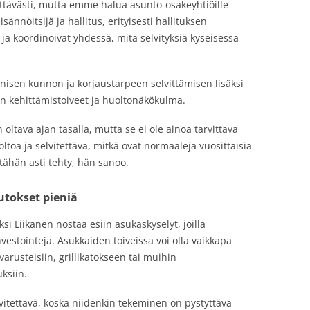
itettävästi, mutta emme halua asunto-osakeyhtiöille
ännöitsijä ja hallitus, erityisesti hallituksen
ja koordinoivat yhdessä, mitä selvityksiä kyseisessä
eknisen kunnon ja korjaustarpeen selvittämisen lisäksi
 kehittämistoiveet ja huoltonäkökulma.
oltava ajan tasalla, mutta se ei ole ainoa tarvittava
oltoa ja selvitettävä, mitkä ovat normaaleja vuosittaisia
 tähän asti tehty, hän sanoo.
utokset pieniä
si Liikanen nostaa esiin asukaskyselyt, joilla
nvestointeja. Asukkaiden toiveissa voi olla vaikkapa
arusteisiin, grillikatokseen tai muihin
ksiin.
vitettävä, koska niidenkin tekeminen on pystyttävä