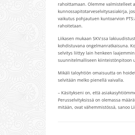
rahoittamaan. Olemme valmistelleet 
kunnossapitotarveselvitysasiakirja, 
vaikutus pohjautuen kuntoarvion PTS:ä
rahoitetaan.
Liikasen mukaan SKV:ssa lakiuudistusta
kohdistuvana ongelmanratkaisuna. Ko
selvitys liittyy lain henkeen laajemm
suunnitelmalliseen kiinteistönpitoon 
Mikäli taloyhtiön omaisuutta on hoidet
selvitään melko pienellä vaivalla.
– Käsitykseni on, että asiakasyhtiömme
Perusselvityksissä on olemassa määrätt
mitään, ovat vähemmistössä, sanoo Li