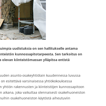
impia uudistuksia on sen hallitukselle antama
kiinteistön kunnossapitotarpeesta. Sen tarkoitus on
 olevan kiinteistömassan ylläpitoa entistä
uuden asunto-osakeyhtiölain kuudennessa luvussa
n on esitettävä varsinaisessa yhtiökokouksessa
seen yhtiön rakennusten ja kiinteistöjen kunnossapitoon
n aikana, joka vaikuttaa olennaisesti osakehuoneiston
muihin osakehuoneiston käytöstä aiheutuviin