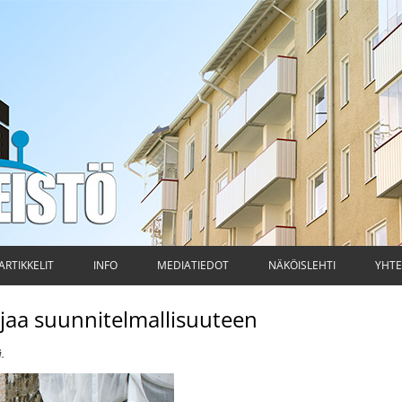
ti
Siirry
sisältöön
ARTIKKELIT
INFO
MEDIATIEDOT
NÄKÖISLEHTI
YHTE
hjaa suunnitelmallisuuteen
ä
.