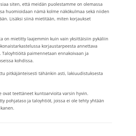
asiaa siten, että meidän puolestamme on olemassa
jossa huomioidaan nämä kolme näkökulmaa sekä niiden
än. Lisäksi siinä mietitään, miten korjaukset
 on mietitty laajemmin kuin vain yksittäisiin pykäliin
konaistarkastelussa korjaustarpeesta annettava
in. Taloyhtiöitä paimennetaan ennakoivaan ja
useissa kohdissa.
tu pitkäjänteisesti tähänkin asti, lakiuudistuksesta
 ovat teettäneet kuntoarvioita varsin hyvin.
y pohjataso ja taloyhtiöt, joissa ei ole tehty yhtään
ikanen.