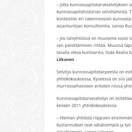
– Jotta kunnossapitotarveselvityksen v
kunnossapitohistorian selvittämistä. Tä
kiinteistön eri rakenneosien kunnosta 
asiantuntijan konsultointia, sanoo R
– Jos taloyhtiössä on muutama vuosi t
sen päivittäminen riittää. Muussa tap
tasalla oleva kuntoarvio, lisää Realia
Liikanen
.
Selvitys kunnossapitotarpeesta on esit
yhtiökokouksessa. Kyseessä on siis jat
murrosvaiheeseen eritoten niissä yhtiöi
Kunnossapitotarveselvitys on esitett
kevään 2011 yhtiökokouksessa.
– Hieman yhtiöstä riippuen ensimmäine
kustannukset ovat vähäisempiä ja ty
päivittämistä, sanoo Liikanen.