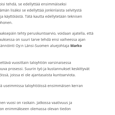
oisi tehdä, se edellyttää ensimmäiseksi
män lisäksi se edellyttää jonkinlaista selvitystä
ja käyttöiästä. Tätä kautta edellytetään teknisen
uohonen.
aaksepäin tehty peruskuntoarvio, voidaan ajatella, että
auksessa on suuri tarve tehdä ensi vaiheessa ajan
 Isännöinti Oy:n Länsi-Suomen aluejohtaja
Marko
ettävä vuosittain taloyhtiön varsinaisessa
kuva prosessi. Suurin työ ja kustannukset keskittyvät
ssä, joissa ei ole ajantasaista kuntoarviota.
ävä useimmissa taloyhtiöissä ensimmäisen kerran
n vuosi on raskain. Jatkossa vaativuus ja
ö on enimmäkseen olemassa olevan tiedon