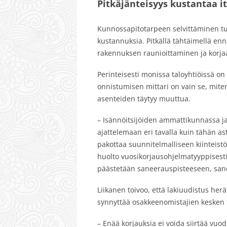
Pitkäjänteisyys kustantaa i
Kunnossapitotarpeen selvittäminen tuo
kustannuksia. Pitkällä tähtäimellä enn
rakennuksen raunioittaminen ja korja
Perinteisesti monissa taloyhtiöissä on 
onnistumisen mittari on vain se, mite
asenteiden täytyy muuttua.
– Isännöitsijöiden ammattikunnassa ja 
ajattelemaan eri tavalla kuin tähän a
pakottaa suunnitelmalliseen kiinteistö
huolto vuosikorjausohjelmatyyppisesti
päästetään saneerauspisteeseen, san
Liikanen toivoo, että lakiuudistus her
synnyttää osakkeenomistajien kesken ta
– Enää korjauksia ei voida siirtää vu