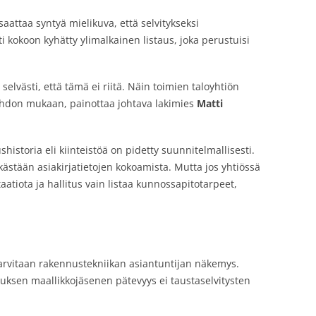
saattaa syntyä mielikuva, että selvitykseksi
i kokoon kyhätty ylimalkainen listaus, joka perustuisi
selvästi, että tämä ei riitä. Näin toimien taloyhtiön
 tahdon mukaan, painottaa johtava lakimies
Matti
shistoria eli kiinteistöä on pidetty suunnitelmallisesti.
elkästään asiakirjatietojen kokoamista. Mutta jos yhtiössä
tiota ja hallitus vain listaa kunnossapitotarpeet,
arvitaan rakennustekniikan asiantuntijan näkemys.
lituksen maallikkojäsenen pätevyys ei taustaselvitysten