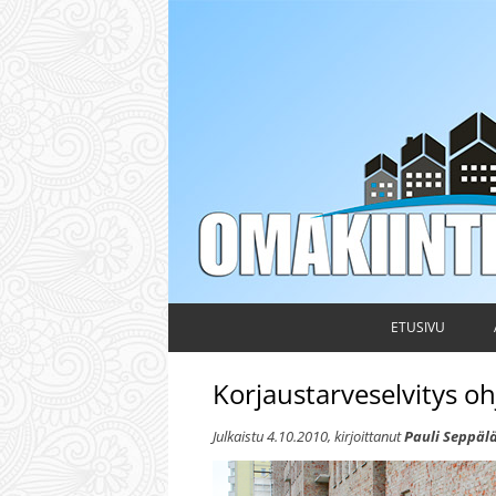
Taloyhtiön hallituksen ja isännöitsijän ammattileh
Omakiinteistö
ETUSIVU
Korjaustarveselvitys o
Julkaistu
4.10.2010
, kirjoittanut
Pauli Seppäl