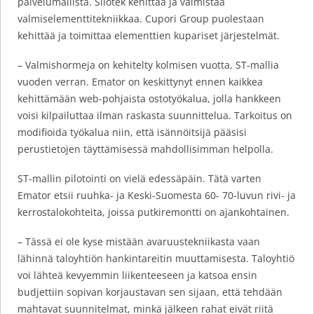
palvelumallista. Silotek kehittää ja valmistaa
valmiselementtitekniikkaa. Cupori Group puolestaan
kehittää ja toimittaa elementtien kupariset järjestelmät.
– Valmishormeja on kehitelty kolmisen vuotta, ST-mallia
vuoden verran. Emator on keskittynyt ennen kaikkea
kehittämään web-pohjaista ostotyökalua, jolla hankkeen
voisi kilpailuttaa ilman raskasta suunnittelua. Tarkoitus on
modifioida työkalua niin, että isännöitsijä pääsisi
perustietojen täyttämisessä mahdollisimman helpolla.
ST-mallin pilotointi on vielä edessäpäin. Tätä varten
Emator etsii ruuhka- ja Keski-Suomesta 60- 70-luvun rivi- ja
kerrostalokohteita, joissa putkiremontti on ajankohtainen.
– Tässä ei ole kyse mistään avaruustekniikasta vaan
lähinnä taloyhtiön hankintareitin muuttamisesta. Taloyhtiö
voi lähteä kevyemmin liikenteeseen ja katsoa ensin
budjettiin sopivan korjaustavan sen sijaan, että tehdään
mahtavat suunnitelmat, minkä jälkeen rahat eivät riitä