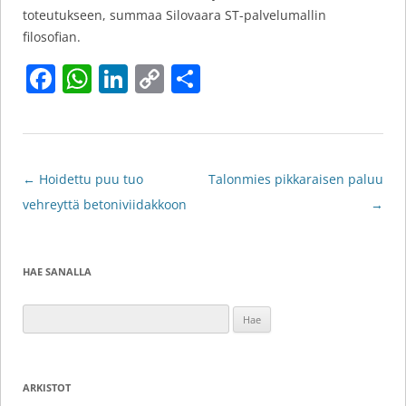
toteutukseen, summaa Silovaara ST-palvelumallin
filosofian.
F
W
Li
C
S
a
h
n
o
h
c
at
k
p
ar
e
s
e
y
e
Artikkelien
←
Hoidettu puu tuo
Talonmies pikkaraisen paluu
b
A
dI
Li
selaus
vehreyttä betoniviidakkoon
→
o
p
n
n
o
p
k
k
HAE SANALLA
Haku:
ARKISTOT