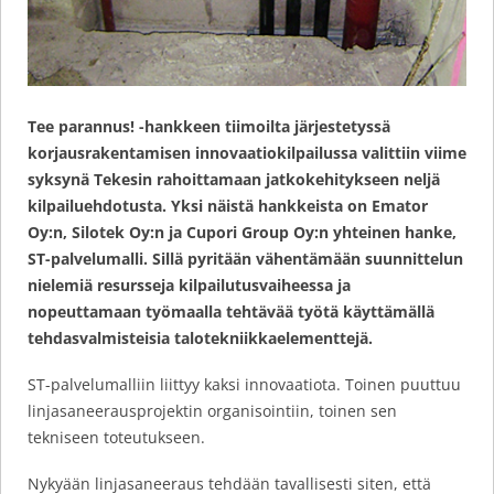
Tee parannus! -hankkeen tiimoilta järjestetyssä
korjausrakentamisen innovaatiokilpailussa valittiin viime
syksynä Tekesin rahoittamaan jatkokehitykseen neljä
kilpailuehdotusta. Yksi näistä hankkeista on Emator
Oy:n, Silotek Oy:n ja Cupori Group Oy:n yhteinen hanke,
ST-palvelumalli. Sillä pyritään vähentämään suunnittelun
nielemiä resursseja kilpailutusvaiheessa ja
nopeuttamaan työmaalla tehtävää työtä käyttämällä
tehdasvalmisteisia talotekniikkaelementtejä.
ST-palvelumalliin liittyy kaksi innovaatiota. Toinen puuttuu
linjasaneerausprojektin organisointiin, toinen sen
tekniseen toteutukseen.
Nykyään linjasaneeraus tehdään tavallisesti siten, että