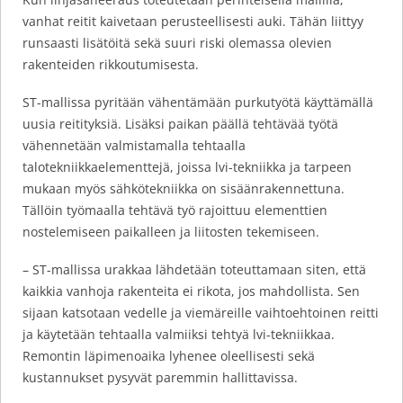
vanhat reitit kaivetaan perusteellisesti auki. Tähän liittyy
runsaasti lisätöitä sekä suuri riski olemassa olevien
rakenteiden rikkoutumisesta.
ST-mallissa pyritään vähentämään purkutyötä käyttämällä
uusia reitityksiä. Lisäksi paikan päällä tehtävää työtä
vähennetään valmistamalla tehtaalla
talotekniikkaelementtejä, joissa lvi-tekniikka ja tarpeen
mukaan myös sähkötekniikka on sisäänrakennettuna.
Tällöin työmaalla tehtävä työ rajoittuu elementtien
nostelemiseen paikalleen ja liitosten tekemiseen.
– ST-mallissa urakkaa lähdetään toteuttamaan siten, että
kaikkia vanhoja rakenteita ei rikota, jos mahdollista. Sen
sijaan katsotaan vedelle ja viemäreille vaihtoehtoinen reitti
ja käytetään tehtaalla valmiiksi tehtyä lvi-tekniikkaa.
Remontin läpimenoaika lyhenee oleellisesti sekä
kustannukset pysyvät paremmin hallittavissa.