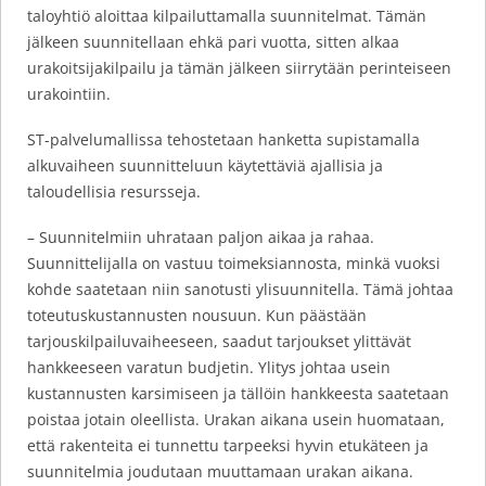
taloyhtiö aloittaa kilpailuttamalla suunnitelmat. Tämän
jälkeen suunnitellaan ehkä pari vuotta, sitten alkaa
urakoitsijakilpailu ja tämän jälkeen siirrytään perinteiseen
urakointiin.
ST-palvelumallissa tehostetaan hanketta supistamalla
alkuvaiheen suunnitteluun käytettäviä ajallisia ja
taloudellisia resursseja.
– Suunnitelmiin uhrataan paljon aikaa ja rahaa.
Suunnittelijalla on vastuu toimeksiannosta, minkä vuoksi
kohde saatetaan niin sanotusti ylisuunnitella. Tämä johtaa
toteutuskustannusten nousuun. Kun päästään
tarjouskilpailuvaiheeseen, saadut tarjoukset ylittävät
hankkeeseen varatun budjetin. Ylitys johtaa usein
kustannusten karsimiseen ja tällöin hankkeesta saatetaan
poistaa jotain oleellista. Urakan aikana usein huomataan,
että rakenteita ei tunnettu tarpeeksi hyvin etukäteen ja
suunnitelmia joudutaan muuttamaan urakan aikana.