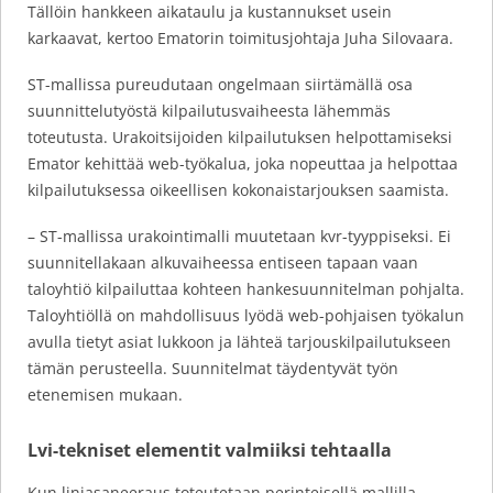
Tällöin hankkeen aikataulu ja kustannukset usein
karkaavat, kertoo Ematorin toimitusjohtaja Juha Silovaara.
ST-mallissa pureudutaan ongelmaan siirtämällä osa
suunnittelutyöstä kilpailutusvaiheesta lähemmäs
toteutusta. Urakoitsijoiden kilpailutuksen helpottamiseksi
Emator kehittää web-työkalua, joka nopeuttaa ja helpottaa
kilpailutuksessa oikeellisen kokonaistarjouksen saamista.
– ST-mallissa urakointimalli muutetaan kvr-tyyppiseksi. Ei
suunnitellakaan alkuvaiheessa entiseen tapaan vaan
taloyhtiö kilpailuttaa kohteen hankesuunnitelman pohjalta.
Taloyhtiöllä on mahdollisuus lyödä web-pohjaisen työkalun
avulla tietyt asiat lukkoon ja lähteä tarjouskilpailutukseen
tämän perusteella. Suunnitelmat täydentyvät työn
etenemisen mukaan.
Lvi-tekniset elementit valmiiksi tehtaalla
Kun linjasaneeraus toteutetaan perinteisellä mallilla,