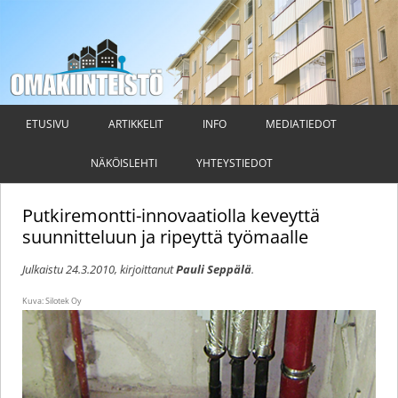
Omakiinteistö
Taloyhtiön hallituksen ja isännöitsijän ammattilehti
Siirry
sisältöön
ETUSIVU
ARTIKKELIT
INFO
MEDIATIEDOT
NÄKÖISLEHTI
YHTEYSTIEDOT
Putkiremontti-innovaatiolla keveyttä
suunnitteluun ja ripeyttä työmaalle
Julkaistu
24.3.2010
, kirjoittanut
Pauli Seppälä
.
Kuva: Silotek Oy