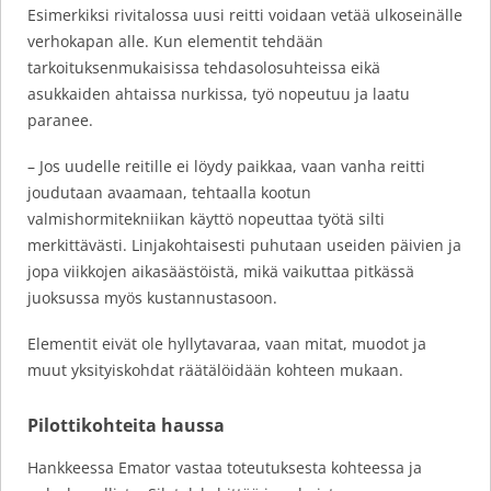
Esimerkiksi rivitalossa uusi reitti voidaan vetää ulkoseinälle
verhokapan alle. Kun elementit tehdään
tarkoituksenmukaisissa tehdasolosuhteissa eikä
asukkaiden ahtaissa nurkissa, työ nopeutuu ja laatu
paranee.
– Jos uudelle reitille ei löydy paikkaa, vaan vanha reitti
joudutaan avaamaan, tehtaalla kootun
valmishormitekniikan käyttö nopeuttaa työtä silti
merkittävästi. Linjakohtaisesti puhutaan useiden päivien ja
jopa viikkojen aikasäästöistä, mikä vaikuttaa pitkässä
juoksussa myös kustannustasoon.
Elementit eivät ole hyllytavaraa, vaan mitat, muodot ja
muut yksityiskohdat räätälöidään kohteen mukaan.
Pilottikohteita haussa
Hankkeessa Emator vastaa toteutuksesta kohteessa ja