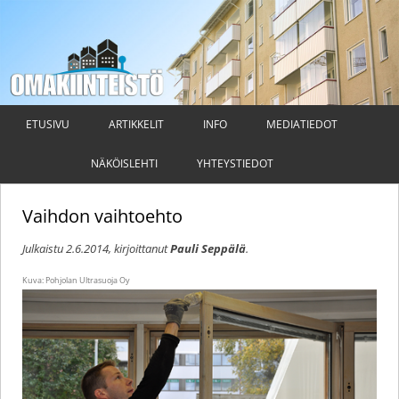
Omakiinteistö
Taloyhtiön hallituksen ja isännöitsijän ammattilehti
Siirry
sisältöön
ETUSIVU
ARTIKKELIT
INFO
MEDIATIEDOT
NÄKÖISLEHTI
YHTEYSTIEDOT
Vaihdon vaihtoehto
Julkaistu
2.6.2014
, kirjoittanut
Pauli Seppälä
.
Kuva: Pohjolan Ultrasuoja Oy