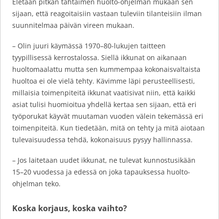
Eletään pitkän tähtäimen huolto-ohjelman mukaan sen
sijaan, että reagoitaisiin vastaan tuleviin tilanteisiin ilman
suunnitelmaa päivän vireen mukaan.
– Olin juuri käymässä 1970–80-lukujen taitteen
tyypillisessä kerrostalossa. Siellä ikkunat on aikanaan
huoltomaalattu mutta sen kummempaa kokonaisvaltaista
huoltoa ei ole vielä tehty. Kävimme läpi perusteellisesti,
millaisia toimenpiteitä ikkunat vaatisivat niin, että kaikki
asiat tulisi huomioitua yhdellä kertaa sen sijaan, että eri
työporukat käyvät muutaman vuoden välein tekemässä eri
toimenpiteitä. Kun tiedetään, mitä on tehty ja mitä aiotaan
tulevaisuudessa tehdä, kokonaisuus pysyy hallinnassa.
– Jos laitetaan uudet ikkunat, ne tulevat kunnostusikään
15–20 vuodessa ja edessä on joka tapauksessa huolto-
ohjelman teko.
Koska korjaus, koska vaihto?