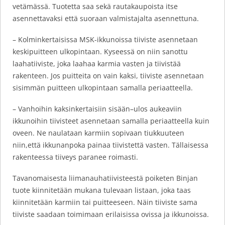
vetämässä. Tuotetta saa sekä rautakaupoista itse
asennettavaksi että suoraan valmistajalta asennettuna.
– Kolminkertaisissa MSK-ikkunoissa tiiviste asennetaan
keskipuitteen ulkopintaan. Kyseessä on niin sanottu
laahatiiviste, joka laahaa karmia vasten ja tiivistää
rakenteen. Jos puitteita on vain kaksi, tiiviste asennetaan
sisimmän puitteen ulkopintaan samalla periaatteella.
– Vanhoihin kaksinkertaisiin sisään–ulos aukeaviin
ikkunoihin tiivisteet asennetaan samalla periaatteella kuin
oveen. Ne naulataan karmiin sopivaan tiukkuuteen
niin,että ikkunanpoka painaa tiivistettä vasten. Tällaisessa
rakenteessa tiiveys paranee roimasti.
Tavanomaisesta liimanauhatiivisteestä poiketen Binjan
tuote kiinnitetään mukana tulevaan listaan, joka taas
kiinnitetään karmiin tai puitteeseen. Näin tiiviste sama
tiiviste saadaan toimimaan erilaisissa ovissa ja ikkunoissa.