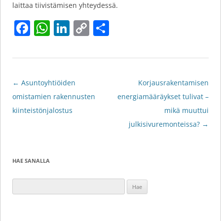
laittaa tiivistämisen yhteydessä.
F
W
Li
C
S
a
h
n
o
h
c
at
k
p
ar
e
s
e
y
e
Artikkelien
←
Asuntoyhtiöiden
Korjausrakentamisen
b
A
dI
Li
selaus
omistamien rakennusten
energiamääräykset tulivat –
o
p
n
n
kiinteistönjalostus
mikä muuttui
o
p
k
julkisivuremonteissa?
→
k
HAE SANALLA
Haku: