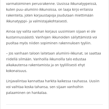
varmatoiminen perusrakenne. Uusissa ikkunatyypeissä,
kuten puu–alumiini-ikkunoissa, on laaja kirjo erilaisia
rakenteita, joten korjaustapoja joudutaan miettimään
ikkunatyyppi- ja valmistajakohtaisesti.
Ainoa syy valita vanhan korjaus uusimisen sijaan ei ole
kustannussäästö. Vanhojen ikkunoiden säilyttämistä voi
puoltaa myös niiden sopiminen rakennuksen tyyliin.
– Jos vanhaan taloon laitetaan alumiini-ikkunat, se saattaa
riidellä silmään. Vanhoilla ikkunoilla talo edustaa
aikakautensa rakentamista ja on tyylillisesti ehyt
kokonaisuus.
Linjavalintaa kannattaa harkita kaikessa rauhassa. Uusiin
voi vaihtaa koska tahansa, sen sijaan vanhoihin
palaaminen on hankalaa.