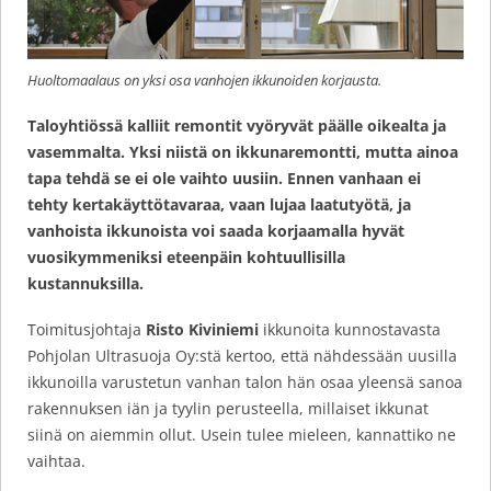
Huoltomaalaus on yksi osa vanhojen ikkunoiden korjausta.
Taloyhtiössä kalliit remontit vyöryvät päälle oikealta ja
vasemmalta. Yksi niistä on ikkunaremontti, mutta ainoa
tapa tehdä se ei ole vaihto uusiin. Ennen vanhaan ei
tehty kertakäyttötavaraa, vaan lujaa laatutyötä, ja
vanhoista ikkunoista voi saada korjaamalla hyvät
vuosikymmeniksi eteenpäin kohtuullisilla
kustannuksilla.
Toimitusjohtaja
Risto Kiviniemi
ikkunoita kunnostavasta
Pohjolan Ultrasuoja Oy:stä kertoo, että nähdessään uusilla
ikkunoilla varustetun vanhan talon hän osaa yleensä sanoa
rakennuksen iän ja tyylin perusteella, millaiset ikkunat
siinä on aiemmin ollut. Usein tulee mieleen, kannattiko ne
vaihtaa.