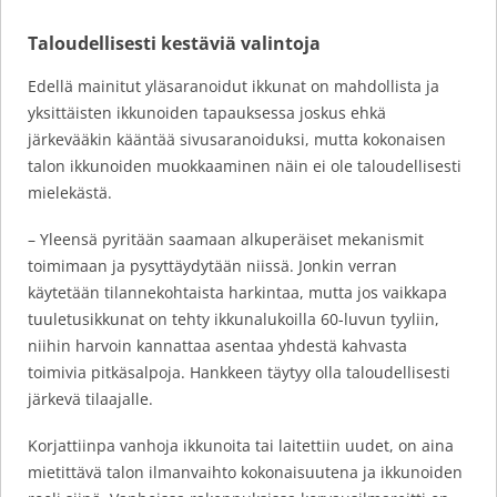
Taloudellisesti kestäviä valintoja
Edellä mainitut yläsaranoidut ikkunat on mahdollista ja
yksittäisten ikkunoiden tapauksessa joskus ehkä
järkevääkin kääntää sivusaranoiduksi, mutta kokonaisen
talon ikkunoiden muokkaaminen näin ei ole taloudellisesti
mielekästä.
– Yleensä pyritään saamaan alkuperäiset mekanismit
toimimaan ja pysyttäydytään niissä. Jonkin verran
käytetään tilannekohtaista harkintaa, mutta jos vaikkapa
tuuletusikkunat on tehty ikkunalukoilla 60-luvun tyyliin,
niihin harvoin kannattaa asentaa yhdestä kahvasta
toimivia pitkäsalpoja. Hankkeen täytyy olla taloudellisesti
järkevä tilaajalle.
Korjattiinpa vanhoja ikkunoita tai laitettiin uudet, on aina
mietittävä talon ilmanvaihto kokonaisuutena ja ikkunoiden