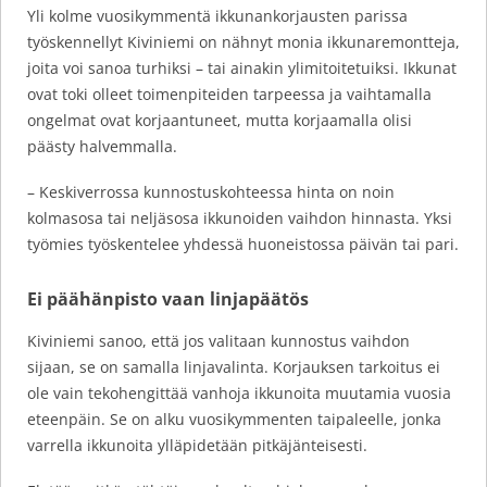
Yli kolme vuosikymmentä ikkunankorjausten parissa
työskennellyt Kiviniemi on nähnyt monia ikkunaremontteja,
joita voi sanoa turhiksi – tai ainakin ylimitoitetuiksi. Ikkunat
ovat toki olleet toimenpiteiden tarpeessa ja vaihtamalla
ongelmat ovat korjaantuneet, mutta korjaamalla olisi
päästy halvemmalla.
– Keskiverrossa kunnostuskohteessa hinta on noin
kolmasosa tai neljäsosa ikkunoiden vaihdon hinnasta. Yksi
työmies työskentelee yhdessä huoneistossa päivän tai pari.
Ei päähänpisto vaan linjapäätös
Kiviniemi sanoo, että jos valitaan kunnostus vaihdon
sijaan, se on samalla linjavalinta. Korjauksen tarkoitus ei
ole vain tekohengittää vanhoja ikkunoita muutamia vuosia
eteenpäin. Se on alku vuosikymmenten taipaleelle, jonka
varrella ikkunoita ylläpidetään pitkäjänteisesti.