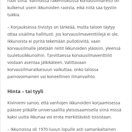
rooli siinä. Vanhoissa rakennuksissa korvausilmareitti on
kulkenut usein ikkunoiden raoista, eikä niitä saa tyystin
tukkia.
– Korjauksessa tiivistys on tärkeää, mutta taloon täytyy
ottaa sisäilma hallitusti. Jos korvausilmaventtiilejä ei ole,
ikkunoista ei pyritä tekemään pullotiiviitä, vaan
korvausilmalle jätetään reitit ikkunoiden yläosiin, yleensä
tuuletusikkunoihin. Tarvittaessa korvausilmaventtiilit
voidaan asentaa jälkikäteen. Valittavaan
korvausilmaratkaisuun vaikuttaa, onko talossa
painovoimainen vai koneellinen ilmanvaihto.
Hinta – tai tyyli
Kiviniemi sanoo, että vanhojen ikkunoiden korjaamisessa
pääsee pitkälle universaalilla yleisosaamisella siinä missä
kaksi uutta ikkunaa voi erota merkittävästi toisistaan.
– Ikkunoissa oli 1970-luvun lopulle asti samankaltainen