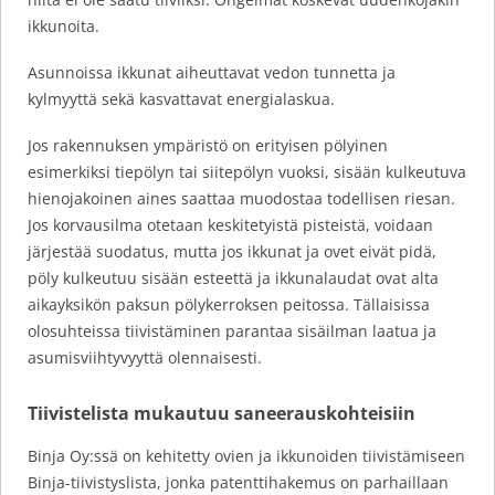
ikkunoita.
Asunnoissa ikkunat aiheuttavat vedon tunnetta ja
kylmyyttä sekä kasvattavat energialaskua.
Jos rakennuksen ympäristö on erityisen pölyinen
esimerkiksi tiepölyn tai siitepölyn vuoksi, sisään kulkeutuva
hienojakoinen aines saattaa muodostaa todellisen riesan.
Jos korvausilma otetaan keskitetyistä pisteistä, voidaan
järjestää suodatus, mutta jos ikkunat ja ovet eivät pidä,
pöly kulkeutuu sisään esteettä ja ikkunalaudat ovat alta
aikayksikön paksun pölykerroksen peitossa. Tällaisissa
olosuhteissa tiivistäminen parantaa sisäilman laatua ja
asumisviihtyvyyttä olennaisesti.
Tiivistelista mukautuu saneerauskohteisiin
Binja Oy:ssä on kehitetty ovien ja ikkunoiden tiivistämiseen
Binja-tiivistyslista, jonka patenttihakemus on parhaillaan