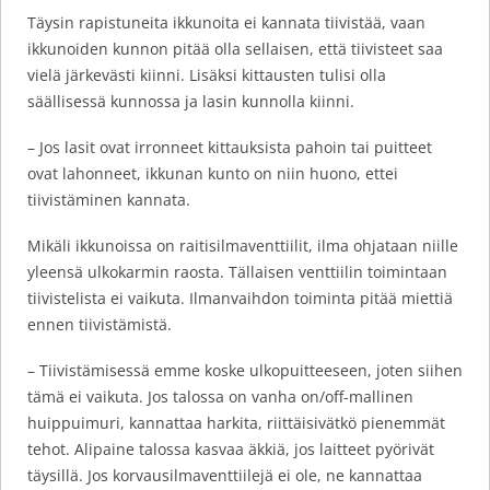
Täysin rapistuneita ikkunoita ei kannata tiivistää, vaan
ikkunoiden kunnon pitää olla sellaisen, että tiivisteet saa
vielä järkevästi kiinni. Lisäksi kittausten tulisi olla
säällisessä kunnossa ja lasin kunnolla kiinni.
– Jos lasit ovat irronneet kittauksista pahoin tai puitteet
ovat lahonneet, ikkunan kunto on niin huono, ettei
tiivistäminen kannata.
Mikäli ikkunoissa on raitisilmaventtiilit, ilma ohjataan niille
yleensä ulkokarmin raosta. Tällaisen venttiilin toimintaan
tiivistelista ei vaikuta. Ilmanvaihdon toiminta pitää miettiä
ennen tiivistämistä.
– Tiivistämisessä emme koske ulkopuitteeseen, joten siihen
tämä ei vaikuta. Jos talossa on vanha on/off-mallinen
huippuimuri, kannattaa harkita, riittäisivätkö pienemmät
tehot. Alipaine talossa kasvaa äkkiä, jos laitteet pyörivät
täysillä. Jos korvausilmaventtiilejä ei ole, ne kannattaa