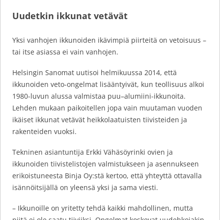
Uudetkin ikkunat vetävät
Yksi vanhojen ikkunoiden ikävimpiä piirteitä on vetoisuus –
tai itse asiassa ei vain vanhojen.
Helsingin Sanomat uutisoi helmikuussa 2014, että
ikkunoiden veto-ongelmat lisääntyivät, kun teollisuus alkoi
1980-luvun alussa valmistaa puu–alumiini-ikkunoita.
Lehden mukaan paikoitellen jopa vain muutaman vuoden
ikäiset ikkunat vetävät heikkolaatuisten tiivisteiden ja
rakenteiden vuoksi.
Tekninen asiantuntija Erkki Vähäsöyrinki ovien ja
ikkunoiden tiivistelistojen valmistukseen ja asennukseen
erikoistuneesta Binja Oy:stä kertoo, että yhteyttä ottavalla
isännöitsijällä on yleensä yksi ja sama viesti.
– Ikkunoille on yritetty tehdä kaikki mahdollinen, mutta
niitä ei ole saatu tiiviiksi. Ongelmat koskevat uudehkojakin