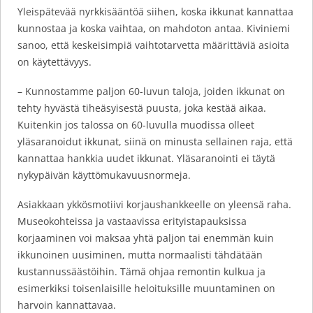
Yleispätevää nyrkkisääntöä siihen, koska ikkunat kannattaa
kunnostaa ja koska vaihtaa, on mahdoton antaa. Kiviniemi
sanoo, että keskeisimpiä vaihtotarvetta määrittäviä asioita
on käytettävyys.
– Kunnostamme paljon 60-luvun taloja, joiden ikkunat on
tehty hyvästä tiheäsyisestä puusta, joka kestää aikaa.
Kuitenkin jos talossa on 60-luvulla muodissa olleet
yläsaranoidut ikkunat, siinä on minusta sellainen raja, että
kannattaa hankkia uudet ikkunat. Yläsaranointi ei täytä
nykypäivän käyttömukavuusnormeja.
Asiakkaan ykkösmotiivi korjaushankkeelle on yleensä raha.
Museokohteissa ja vastaavissa erityistapauksissa
korjaaminen voi maksaa yhtä paljon tai enemmän kuin
ikkunoinen uusiminen, mutta normaalisti tähdätään
kustannussäästöihin. Tämä ohjaa remontin kulkua ja
esimerkiksi toisenlaisille heloituksille muuntaminen on
harvoin kannattavaa.